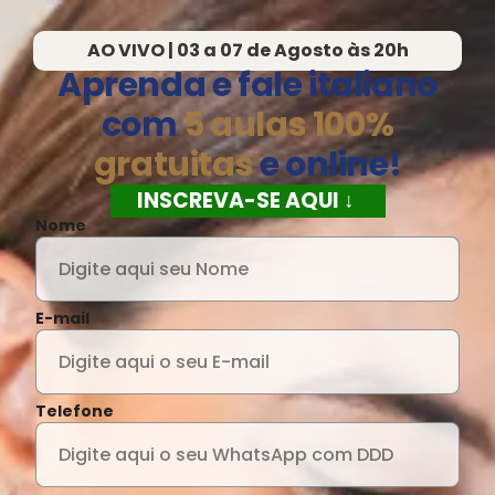
AO VIVO | 03 a 07 de Agosto às 20h
Aprenda e fale italiano
com
5 aulas 100%
gratuitas
e online!
INSCREVA-SE AQUI ↓
Nome
E-mail
Telefone